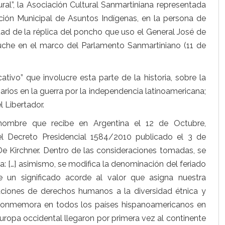
ural”, la Asociación Cultural Sanmartiniana representada
ección Municipal de Asuntos Indígenas, en la persona de
d de la réplica del poncho que uso el General José de
uche en el marco del Parlamento Sanmartiniano (11 de
tivo” que involucre esta parte de la historia, sobre la
narios en la guerra por la independencia latinoamericana;
l Libertador.
 nombre que recibe en Argentina el 12 de Octubre,
l Decreto Presidencial 1584/2010 publicado el 3 de
De Kirchner. Dentro de las consideraciones tomadas, se
a: […] asimismo, se modifica la denominación del feriado
 un significado acorde al valor que asigna nuestra
aciones de derechos humanos a la diversidad étnica y
e conmemora en todos los países hispanoamericanos en
ropa occidental llegaron por primera vez al continente