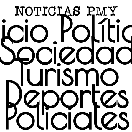
icio
Polít
Socieda
Turismo
Deportes
Policiales