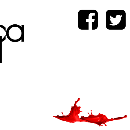
ica
d