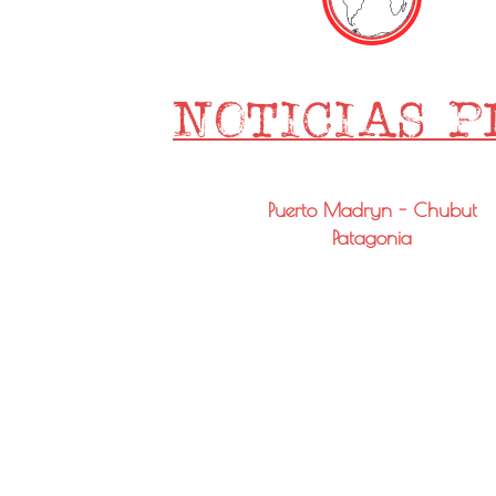
Puerto Madryn - Chubut
Patagonia
Email: info@noticiaspmy.com