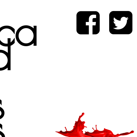
ica
d
s
s