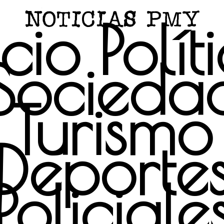
icio
Polít
Socieda
Turismo
Deporte
Policiale