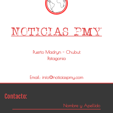
Puerto Madryn - Chubut
Patagonia
Email: info@noticiaspmy.com
Contacto: