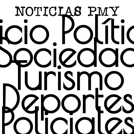
icio
Polít
Socieda
Turismo
Deportes
Policiale