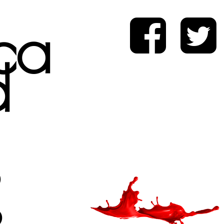
ica
d
s