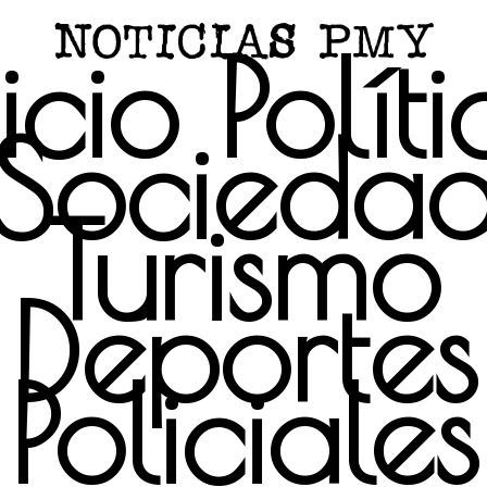
icio
Polít
Socieda
Turismo
Deportes
Policiales