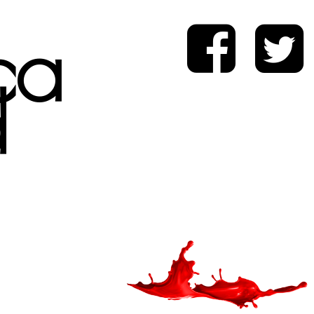
ica
d