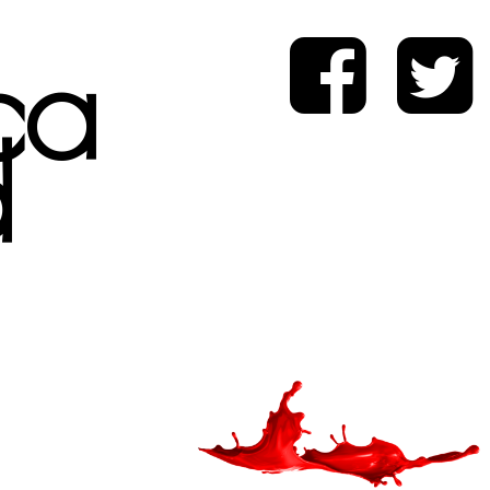
ica
d