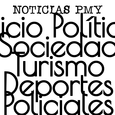
icio
Polít
Socieda
Turismo
Deportes
Policiales