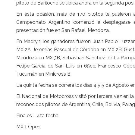
piloto de Bariloche se ubica ahora en la segunda posi
En esta ocasión, más de 170 pilotos le pusieron ac
Campeonato Argentino comenzó a desplegarse en 
presentación fue en San Rafael, Mendoza.
En Madryn, los ganadores fueron: Juan Pablo Luzzar
MX 2A; Jeremías Pascual de Córdoba en MX 2B; Gust
Mendoza en MX 3B; Sebastián Sánchez de La Pampa 
Felipe García de San Luis en 65cc; Francesco Copet
Tucumán en Minicross B.
La quinta fecha se correrá los días 4 y 5 de Agosto 
El Nacional de Motocross visitó por tercera vez en l
reconocidos pilotos de Argentina, Chile, Bolivia, Para
Finales – 4ta fecha
MX 1 Open