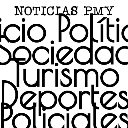
icio
Polít
Socieda
Turismo
Deporte
Policiale