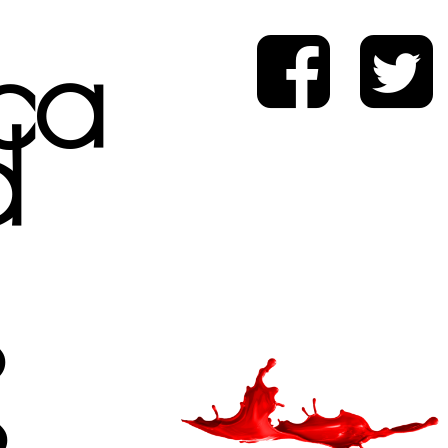
ica
d
s
s