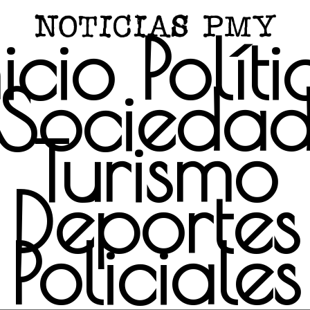
nicio
Políti
Socieda
Turismo
Deportes
Policiales