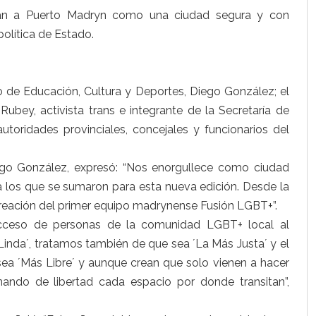
an a Puerto Madryn como una ciudad segura y con
política de Estado.
o de Educación, Cultura y Deportes, Diego González; el
ubey, activista trans e integrante de la Secretaría de
utoridades provinciales, concejales y funcionarios del
iego González, expresó: “Nos enorgullece como ciudad
 a los que se sumaron para esta nueva edición. Desde la
reación del primer equipo madrynense Fusión LGBT+”.
 acceso de personas de la comunidad LGBT+ local al
inda´, tratamos también de que sea ´La Más Justa´ y el
a ´Más Libre´ y aunque crean que solo vienen a hacer
ando de libertad cada espacio por donde transitan”,