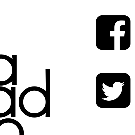
a
ad
o