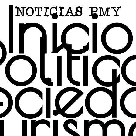
Inicio
Polític
ocied
Turism