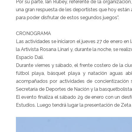
Por su parte, Ian Rubey, referente de la organizaci
una gran respuesta de les deportistes que
hoy
están 
para poder disfrutar de estos segundos juegos”.
CRONOGRAMA
Las actividades se iniciaron el
jueves
27 de enero
en l
la Artivista Rosana Linari y, durante la noche, se real
Espacio Dalí.
Durante
viernes
y
sá
bado, el frente costero de la c
fútbol playa, básquet playa y natación aguas ab
acompañados por actividades de concientización s
Secretaría de Deportes de Nación y la basquetbolist
El evento finaliza el
sá
bado
29 de enero
con un desfi
Estudios. Luego tendrá lugar la presentación de Zeta 