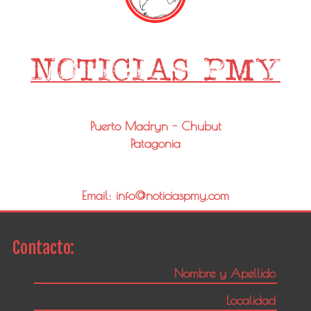
Puerto Madryn - Chubut
Patagonia
Email: info@noticiaspmy.com
Contacto: