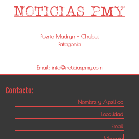
Puerto Madryn - Chubut
Patagonia
Email: info@noticiaspmy.com
Contacto: