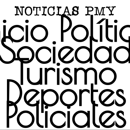
nicio
Políti
Socieda
Turismo
Deportes
Policiales