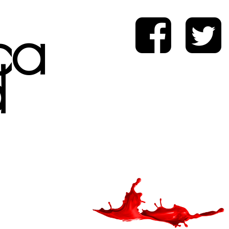
ica
d