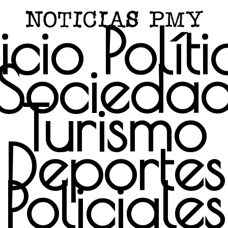
icio
Polít
Socieda
Turismo
Deportes
Policiales