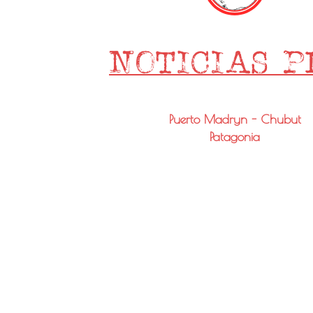
Puerto Madryn - Chubut
Patagonia
Email: info@noticiaspmy.com