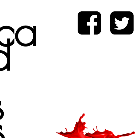
ica
d
s
s