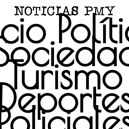
icio
Polít
Socieda
Turismo
Deporte
Policiale