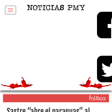
Menu
Política
Sastre “abre el paraguas” al