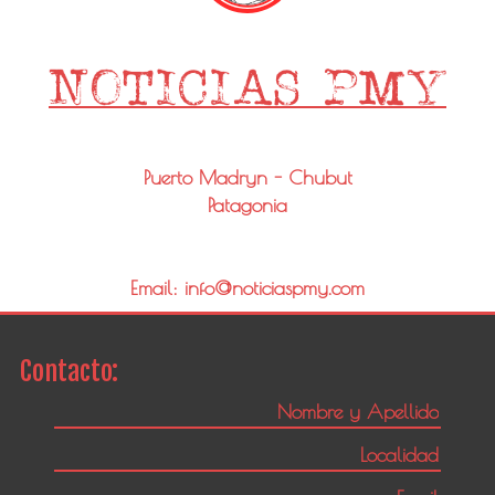
Puerto Madryn - Chubut
Patagonia
Email: info@noticiaspmy.com
Contacto: