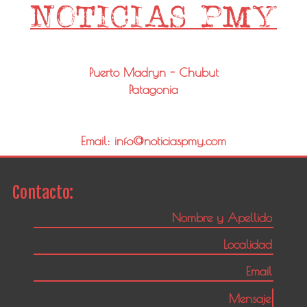
Puerto Madryn - Chubut
Patagonia
Email: info@noticiaspmy.com
Contacto: