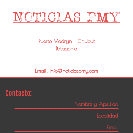
Puerto Madryn - Chubut
Patagonia
Email: info@noticiaspmy.com
Contacto: