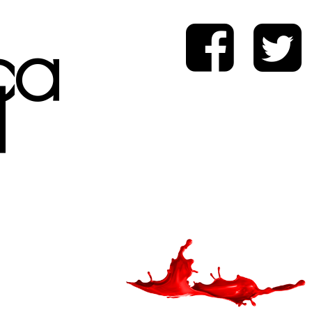
ica
d