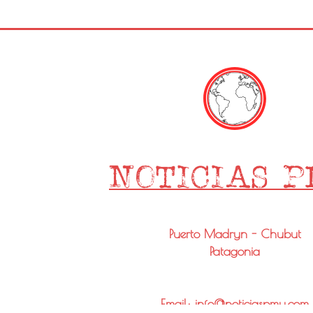
Puerto Madryn - Chubut
Patagonia
Email: info@noticiaspmy.com