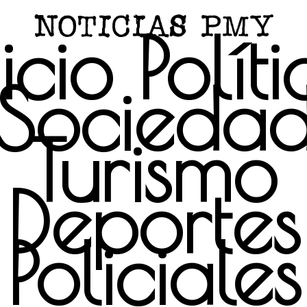
icio
Polít
Socieda
Turismo
Deportes
Policiales