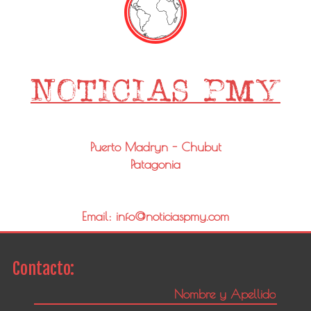
Puerto Madryn - Chubut
Patagonia
Email: info@noticiaspmy.com
Contacto: