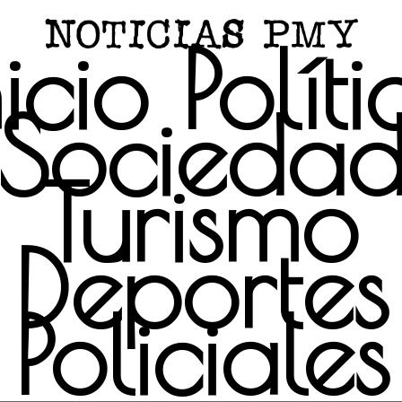
nicio
Políti
Socieda
Turismo
Deportes
Policiales