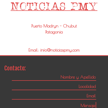
Puerto Madryn - Chubut
Patagonia
Email: info@noticiaspmy.com
Contacto: