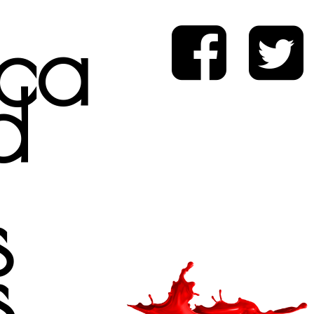
ica
d
s
s