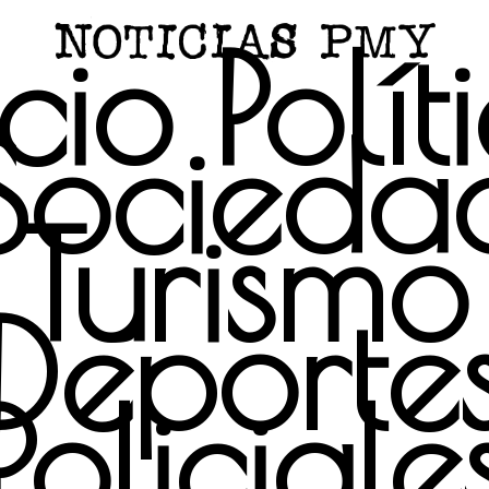
icio
Polít
Socieda
Turismo
Deporte
Policiale