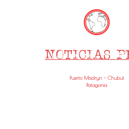
Puerto Madryn - Chubut
Patagonia
Email: info@noticiaspmy.com