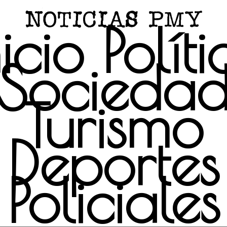
nicio
Políti
Socieda
Turismo
Deportes
Policiales