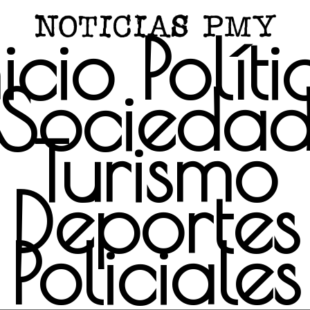
nicio
Políti
Socieda
Turismo
Deportes
Policiales