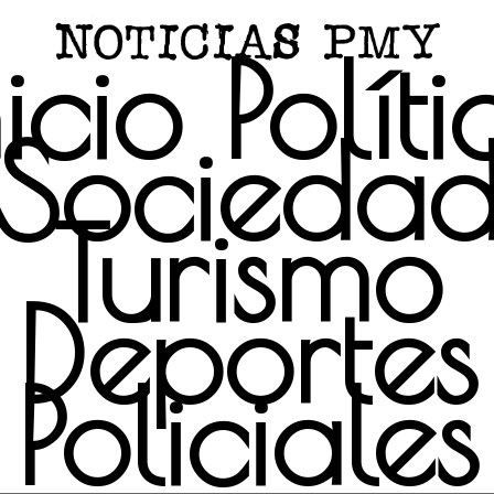
nicio
Políti
Socieda
Turismo
Deportes
Policiales