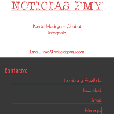
Puerto Madryn - Chubut
Patagonia
Email: info@noticiaspmy.com
Contacto: