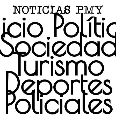
nicio
Políti
Socieda
Turismo
Deportes
Policiales