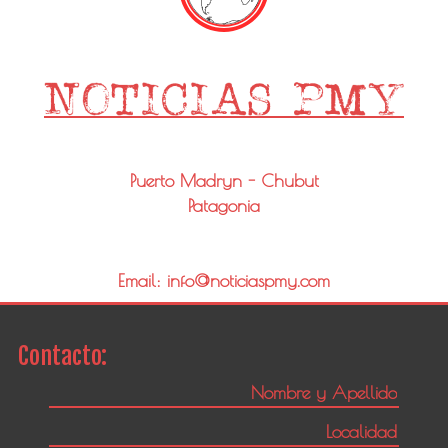
Puerto Madryn - Chubut
Patagonia
Email: info@noticiaspmy.com
Contacto: