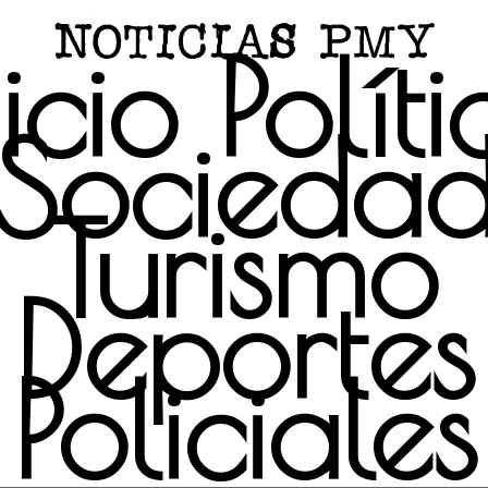
icio
Polít
Socieda
Turismo
Deportes
Policiales