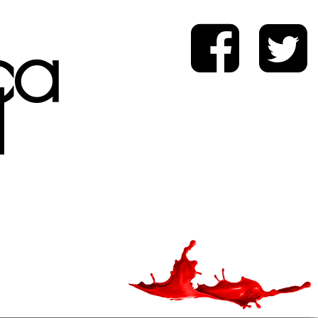
ica
d