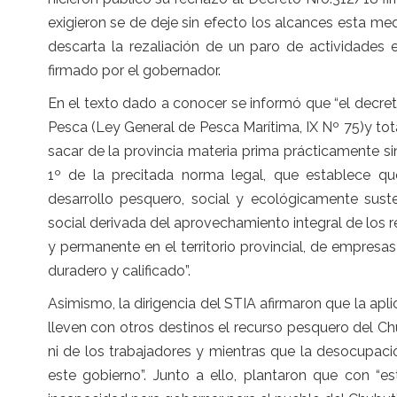
exigieron se de deje sin efecto los alcances esta med
descarta la rezaliación de un paro de actividades 
firmado por el gobernador.
En el texto dado a conocer se informó que “el decreto
Pesca (Ley General de Pesca Marítima, IX Nº 75)y to
sacar de la provincia materia prima prácticamente sin
1º de la precitada norma legal, que establece qu
desarrollo pesquero, social y ecológicamente sust
social derivada del aprovechamiento integral de los r
y permanente en el territorio provincial, de empres
duradero y calificado”.
Asimismo, la dirigencia del STIA afirmaron que la ap
lleven con otros destinos el recurso pesquero del C
ni de los trabajadores y mientras que la desocupac
este gobierno”. Junto a ello, plantaron que con “e