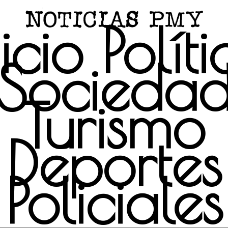
icio
Polít
Socieda
Turismo
Deportes
Policiales