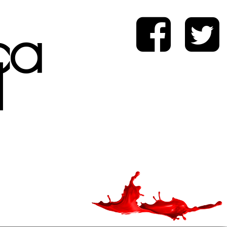
ica
d