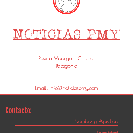
Puerto Madryn - Chubut
Patagonia
Email: info@noticiaspmy.com
Contacto: