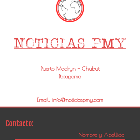
Puerto Madryn - Chubut
Patagonia
Email: info@noticiaspmy.com
Contacto: