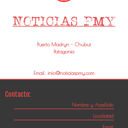
Puerto Madryn - Chubut
Patagonia
Email: info@noticiaspmy.com
Contacto: