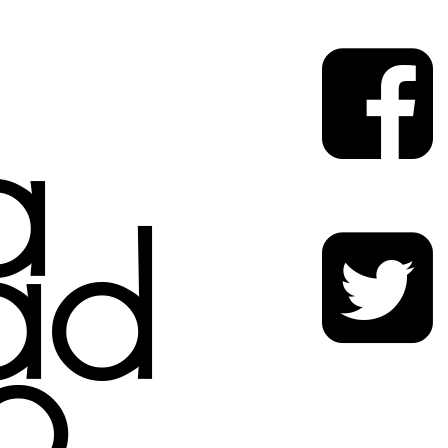
a
ad
o