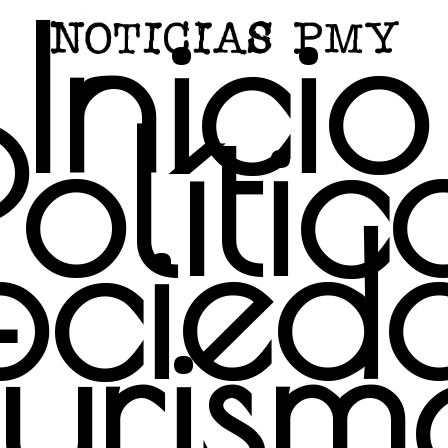
Inicio
Polític
ocied
Turism