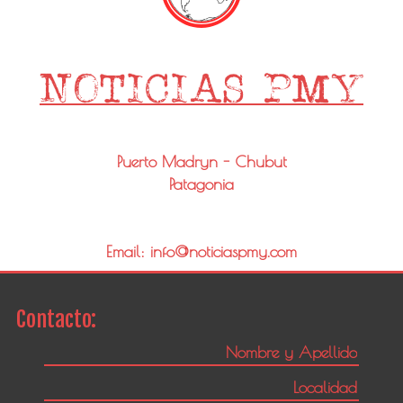
Puerto Madryn - Chubut
Patagonia
Email: info@noticiaspmy.com
Contacto: