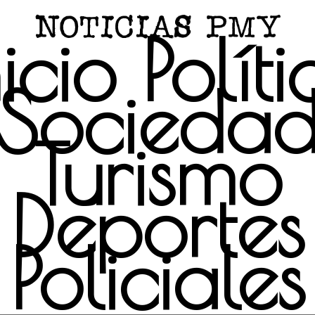
nicio
Políti
Socieda
Turismo
Deportes
Policiales