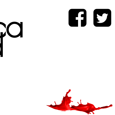
ica
d