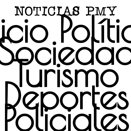
icio
Polít
Socieda
Turismo
Deportes
Policiales