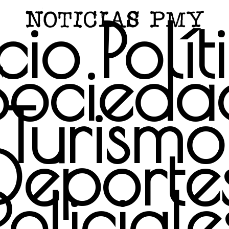
icio
Polít
Socieda
Turismo
Deporte
Policiale