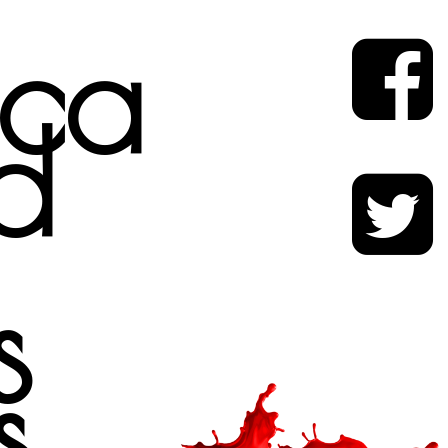
ica
d
s
s