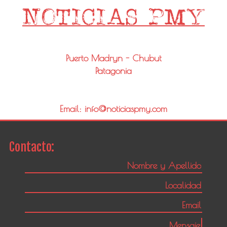
Puerto Madryn - Chubut
Patagonia
Email: info@noticiaspmy.com
Contacto: