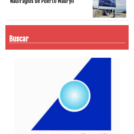
“Naufragios de Puerto Madryn”
Buscar