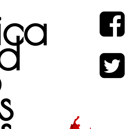
tica
d
o
s