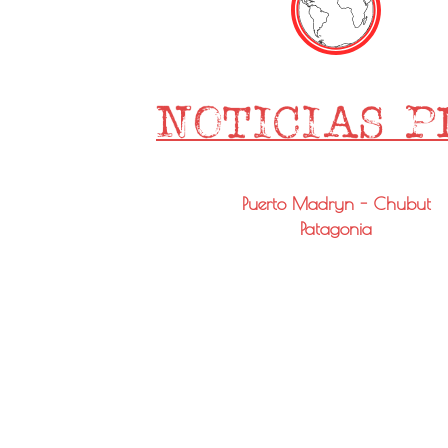
Puerto Madryn - Chubut
Patagonia
Email: info@noticiaspmy.com