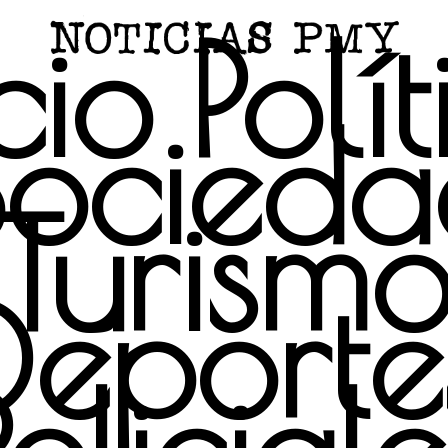
cio
Polí
Socieda
Turism
Deporte