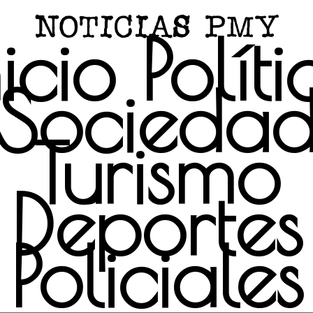
nicio
Políti
Socieda
Turismo
Deportes
Policiales