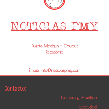
Puerto Madryn - Chubut
Patagonia
Email: info@noticiaspmy.com
Contacto: