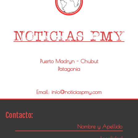
Puerto Madryn - Chubut
Patagonia
Email: info@noticiaspmy.com
Contacto: