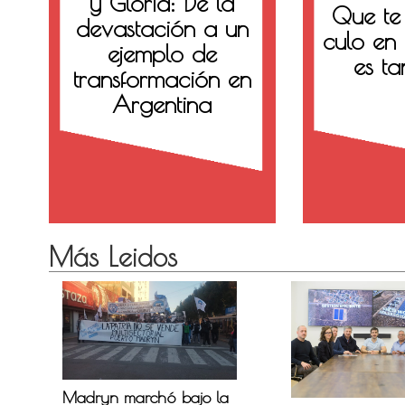
y Gloria: De la
Que te
devastación a un
culo en 
ejemplo de
es t
transformación en
Argentina
Más Leidos
Madryn marchó bajo la