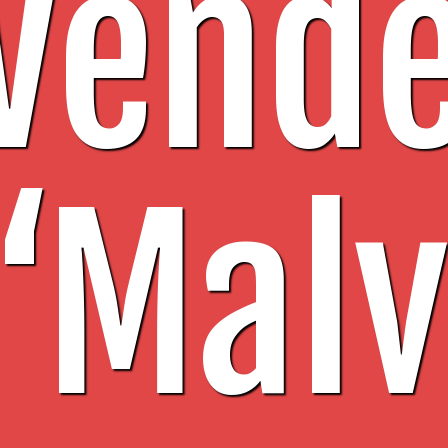
Vend
eport
olicial
 “Malv