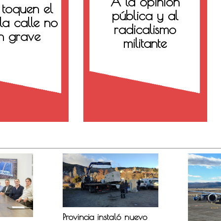
A la opinión
 toquen el
pública y al
la calle no
radicalismo
an grave
militante
Provincia instaló nuevo