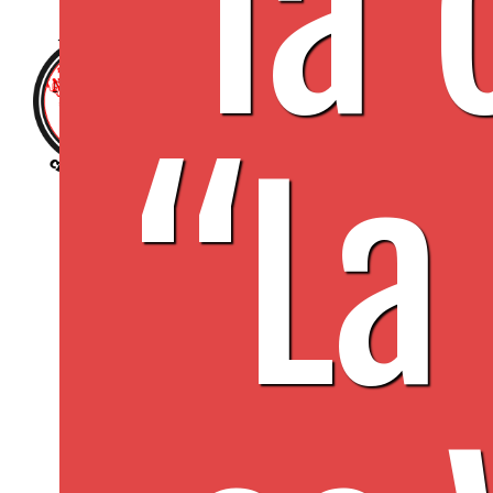
la
“La
S