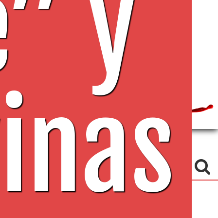
e” y
es
es
inas