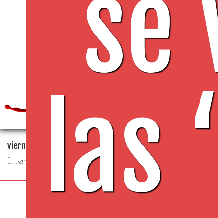
se 
D
P
las
viernes 7 de agosto 2026
El tiempo - Tutiempo.net