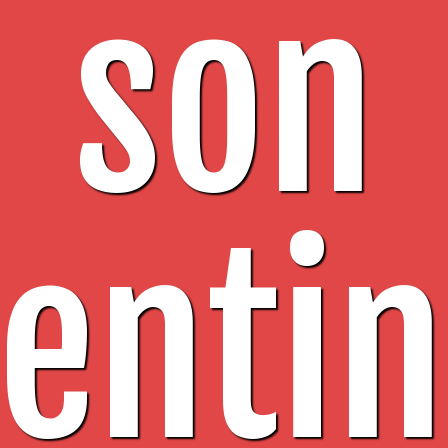
son
enti