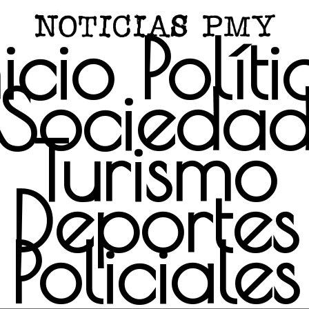
nicio
Políti
Socieda
Turismo
Deportes
Policiales