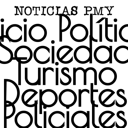
icio
Polít
Socieda
Turismo
Deportes
Policiales