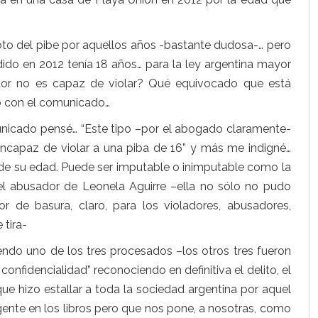
oto del pibe por aquellos años -bastante dudosa-… pero
do en 2012 tenía 18 años… para la ley argentina mayor
dor no es capaz de violar? Qué equivocado que está
có con el comunicado…
icado pensé… “Este tipo –por el abogado claramente-
incapaz de violar a una piba de 16” y más me indigné…
de su edad. Puede ser imputable o inimputable como la
l abusador de Leonela Aguirre –ella no sólo no pudo
r de basura, claro, para los violadores, abusadores,
 tira-
iendo uno de los tres procesados –los otros tres fueron
onfidencialidad” reconociendo en definitiva el delito, el
ue hizo estallar a toda la sociedad argentina por aquel
ente en los libros pero que nos pone, a nosotras, como