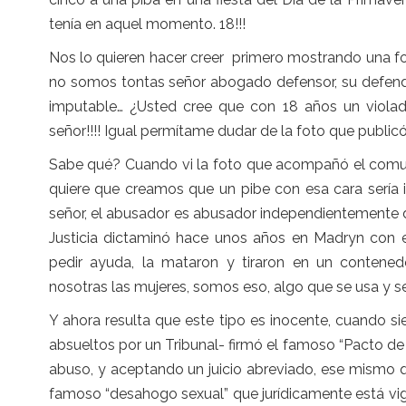
tenía en aquel momento. 18!!!
Nos lo quieren hacer creer primero mostrando una f
no somos tontas señor abogado defensor, su defendi
imputable… ¿Usted cree que con 18 años un viola
señor!!!! Igual permítame dudar de la foto que publi
Sabe qué? Cuando vi la foto que acompañó el comun
quiere que creamos que un pibe con esa cara sería 
señor, el abusador es abusador independientemente 
Justicia dictaminó hace unos años en Madryn con e
pedir ayuda, la mataron y tiraron en un contenedo
nosotras las mujeres, somos eso, algo que se usa y se
Y ahora resulta que este tipo es inocente, cuando s
absueltos por un Tribunal- firmó el famoso “Pacto de c
abuso, y aceptando un juicio abreviado, ese mismo q
famoso “desahogo sexual” que jurídicamente está vig