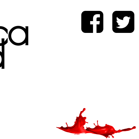
ica
d