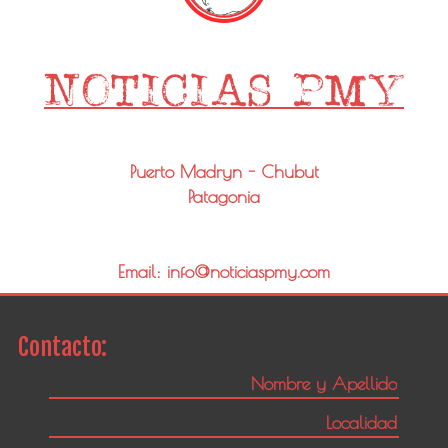
Puerto Madryn - Chubut
Patagonia
Email: info@noticiaspmy.com
Contacto: