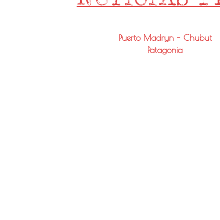
Puerto Madryn - Chubut
Patagonia
Email: info@noticiaspmy.com