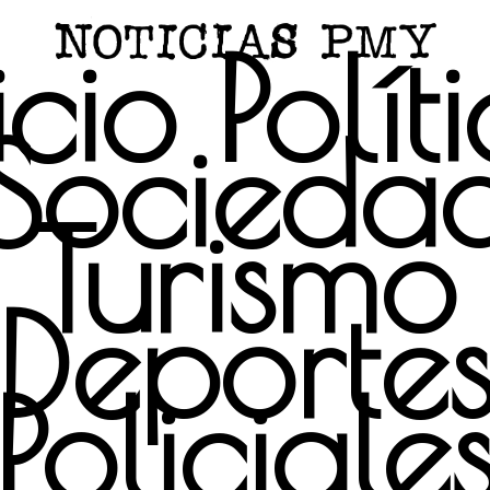
icio
Polít
Socieda
Turismo
Deporte
Policiale