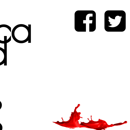
ica
d
s
s